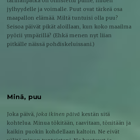
tarinanpätkä on omistettu puille, niiden
jylhyydelle ja voimalle. Puut ovat tärkeä osa
maapallon elämää. Miltä tuntuisi olla puu?
Seisoa päivät pikät aloillaan, kun koko maailma
pyörii ympärillä? (Ehkä menen nyt liian
pitkälle näissä pohdiskeluissani.)
Minä, puu
Joka päivä,
joka ikinen päivä
kestän sitä
kohtelua. Minua tökitään, raavitaan, tönitään ja
kaikin puokin kohdellaan kaltoin. Ne eivät