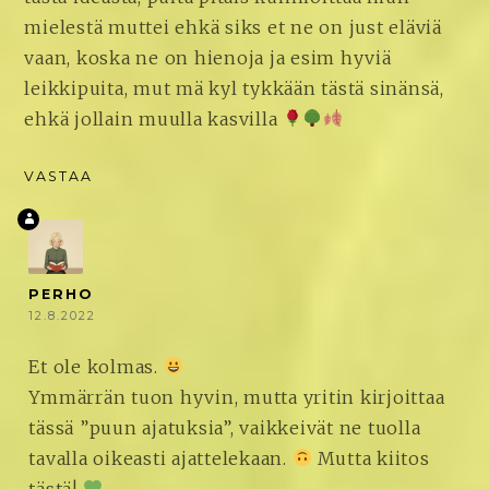
mielestä muttei ehkä siks et ne on just eläviä
vaan, koska ne on hienoja ja esim hyviä
leikkipuita, mut mä kyl tykkään tästä sinänsä,
ehkä jollain muulla kasvilla
VASTAA
PERHO
12.8.2022
Et ole kolmas.
Ymmärrän tuon hyvin, mutta yritin kirjoittaa
tässä ”puun ajatuksia”, vaikkeivät ne tuolla
tavalla oikeasti ajattelekaan.
Mutta kiitos
tästä!