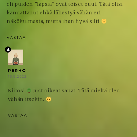
eli puiden ”lapsia” ovat toiset puut. Tätä olisi
kannattanut ehkä lähestyä vähän eri
näkökulmasta, mutta ihan hyvä silti
VASTAA
PERHO
15.8.2022
Kiitos!
Just oikeat sanat. Tätä mieltä olen
vähän itsekin.
VASTAA