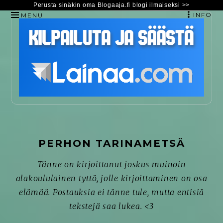
Perusta sinäkin oma Blogaaja.fi blogi ilmaiseksi >>
INFO
MENU
HYPPÄÄ
SISÄLTÖÖN
PERHON TARINAMETSÄ
Tänne on kirjoittanut joskus muinoin
alakoululainen tyttö, jolle kirjoittaminen on osa
elämää. Postauksia ei tänne tule, mutta entisiä
tekstejä saa lukea. <3