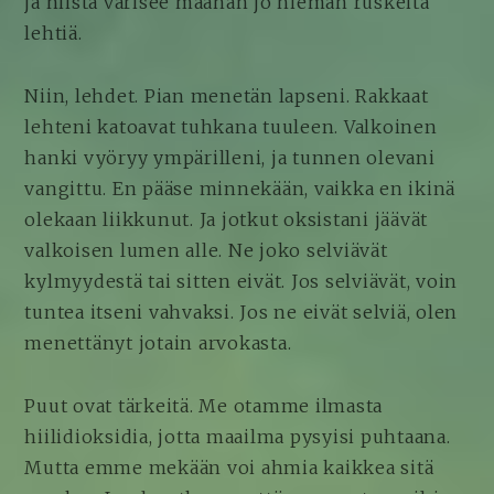
ja niistä varisee maahan jo hieman ruskeita
lehtiä.
Niin, lehdet. Pian menetän lapseni. Rakkaat
lehteni katoavat tuhkana tuuleen. Valkoinen
hanki vyöryy ympärilleni, ja tunnen olevani
vangittu. En pääse minnekään, vaikka en ikinä
olekaan liikkunut. Ja jotkut oksistani jäävät
valkoisen lumen alle. Ne joko selviävät
kylmyydestä tai sitten eivät. Jos selviävät, voin
tuntea itseni vahvaksi. Jos ne eivät selviä, olen
menettänyt jotain arvokasta.
Puut ovat tärkeitä. Me otamme ilmasta
hiilidioksidia, jotta maailma pysyisi puhtaana.
Mutta emme mekään voi ahmia kaikkea sitä