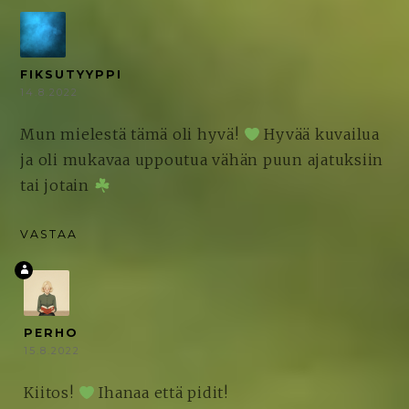
FIKSUTYYPPI
14.8.2022
Mun mielestä tämä oli hyvä!
Hyvää kuvailua
ja oli mukavaa uppoutua vähän puun ajatuksiin
tai jotain
VASTAA
PERHO
15.8.2022
Kiitos!
Ihanaa että pidit!