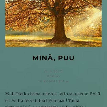
MINÄ, PUU
KIRJOITETTU
12.8.2022
KIRJOITTAJA
PERHO
16 KOMMENTTIA
ARTIKKELIIN
MINÄ,
PUU
Moi! Oletko ikinä lukenut tarinaa puusta? Ehkä
et. Mutta tervetuloa lukemaan! Tämä