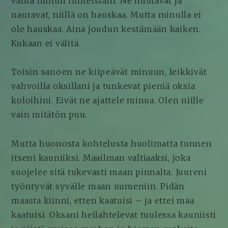
välitä minun tunteistani. Ne huutavat ja
nauravat, niillä on hauskaa. Mutta minulla ei
ole hauskaa. Aina joudun kestämään kaiken.
Kukaan ei välitä.
Toisin sanoen ne kiipeävät minuun, leikkivät
vahvoilla oksillani ja tunkevat pieniä oksia
koloihini. Eivät ne ajattele minua. Olen niille
vain mitätön puu.
Mutta huonosta kohtelusta huolimatta tunnen
itseni kauniiksi. Maailman valtiaaksi, joka
suojelee sitä tukevasti maan pinnalta. Juureni
työntyvät syvälle maan uumeniin. Pidän
maasta kiinni, etten kaatuisi – ja ettei maa
kaatuisi. Oksani heilahtelevat tuulessa kauniisti