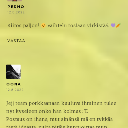
PERHO
12.8.2022
Kiitos paljon!
Vaihtelu tosiaan virkistää.
VASTAA
OONA
12.8.2022
Jejj team porkkaanaan kuuluva ihminen tulee
nyt kyseleen onko hän kolmas :’D
Postaus on ihana, mut sinänsä mä en tykkää
tästä ideasta, puita pitäis kunnioittaa mun