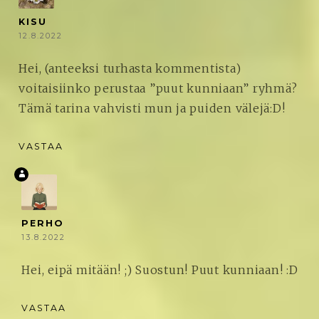
KISU
12.8.2022
Hei, (anteeksi turhasta kommentista)
voitaisiinko perustaa ”puut kunniaan” ryhmä?
Tämä tarina vahvisti mun ja puiden välejä:D!
VASTAA
PERHO
13.8.2022
Hei, eipä mitään! ;) Suostun! Puut kunniaan! :D
VASTAA