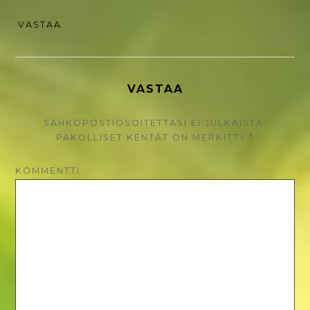
VASTAA
VASTAA
SÄHKÖPOSTIOSOITETTASI EI JULKAISTA.
PAKOLLISET KENTÄT ON MERKITTY
*
KOMMENTTI