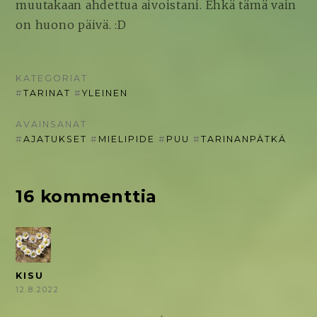
muutakaan ahdettua aivoistani. Ehkä tämä vain
on huono päivä. :D
KATEGORIAT
#
TARINAT
#
YLEINEN
AVAINSANAT
#
AJATUKSET
#
MIELIPIDE
#
PUU
#
TARINANPÄTKÄ
16 kommenttia
KISU
12.8.2022