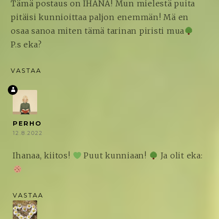
Tämä postaus on IHANA! Mun mielestä puita
pitäisi kunnioittaa paljon enemmän! Mä en
osaa sanoa miten tämä tarinan piristi mua
P.s eka?
VASTAA
PERHO
12.8.2022
Ihanaa, kiitos!
Puut kunniaan!
Ja olit eka:
VASTAA