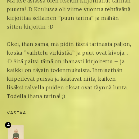
Mä itse asiassa olen itsekin kirjoittanut tarinan
puusta! :D Koulussa oli viime vuonna tehtävänä
kirjoittaa sellainen ”puun tarina” ja mähän
sitten kirjoitin. :D
Okei, ihan sama, mä pidin tästä tarinasta paljon,
koska ”vaihtelu virkistää” ja puut ovat kivoja…
:D Sitä paitsi tämä on ihanasti kirjoitettu – ja
kaikki on täysin todenmukaista. Ihmisethän
kiipeilevät puissa ja kaatavat niitä, kaiken
lisäksi talvella puiden oksat ovat täynnä lunta.
Todella ihana tarina! ;)
VASTAA