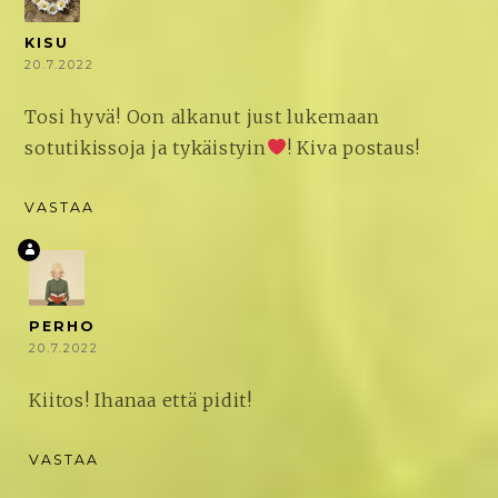
KISU
20.7.2022
Tosi hyvä! Oon alkanut just lukemaan
sotutikissoja ja tykäistyin
! Kiva postaus!
VASTAA
PERHO
20.7.2022
Kiitos! Ihanaa että pidit!
VASTAA