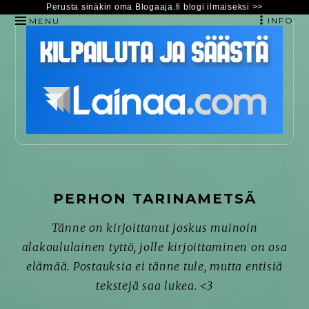
Perusta sinäkin oma Blogaaja.fi blogi ilmaiseksi >>
INFO
MENU
HYPPÄÄ
SISÄLTÖÖN
PERHON TARINAMETSÄ
Tänne on kirjoittanut joskus muinoin
alakoululainen tyttö, jolle kirjoittaminen on osa
elämää. Postauksia ei tänne tule, mutta entisiä
tekstejä saa lukea. <3