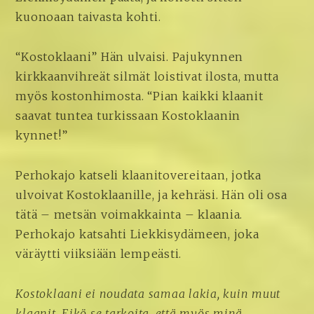
kuonoaan taivasta kohti.
“Kostoklaani” Hän ulvaisi. Pajukynnen
kirkkaanvihreät silmät loistivat ilosta, mutta
myös kostonhimosta. “Pian kaikki klaanit
saavat tuntea turkissaan Kostoklaanin
kynnet!”
Perhokajo katseli klaanitovereitaan, jotka
ulvoivat Kostoklaanille, ja kehräsi. Hän oli osa
tätä – metsän voimakkainta – klaania.
Perhokajo katsahti Liekkisydämeen, joka
väräytti viiksiään lempeästi.
Kostoklaani ei noudata samaa lakia, kuin muut
klaanit. Eikö se tarkoita, että myös minä,