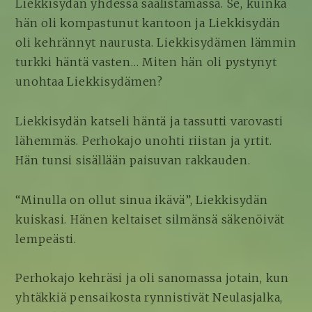
Liekkisydän yhdessä saalistamassa. Se, kuinka
hän oli kompastunut kantoon ja Liekkisydän
oli kehrännyt naurusta. Liekkisydämen lämmin
turkki häntä vasten… Miten hän oli pystynyt
unohtaa Liekkisydämen?
Liekkisydän katseli häntä ja tassutti varovasti
lähemmäs. Perhokajo unohti riistan ja yrtit.
Hän tunsi sisällään paisuvan rakkauden.
“Minulla on ollut sinua ikävä”, Liekkisydän
kuiskasi. Hänen keltaiset silmänsä säkenöivät
lempeästi.
Perhokajo kehräsi ja oli sanomassa jotain, kun
yhtäkkiä pensaikosta rynnistivät Neulasjalka,