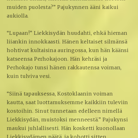
muiden puolesta?” Pajukynnen ääni kaikui
aukiolla.
“Lupaan!” Liekkisydän huudahti, ehkä hieman
liiankin innokkaasti. Hänen keltaiset silmänsä
hohtivat kultaisina auringossa, kun hän käänsi
katseensa Perhokajoon. Hän kehräsi ja
Perhokajo tunsi hänen rakkautensa voiman,
kuin tulviva vesi.
“Siinä tapauksessa, Kostoklaanin voiman
kautta, saat luottamuksemme kaikkiin tuleviin
kostoihin. Sinut tunnetaan edelleen nimellä
Liekkisydän, muistoksi menneestä.” Pajukynsi
maukui juhlallisesti. Hän kosketti kuonollaan
Liekkisydämen päätä, ja kohotti sitten