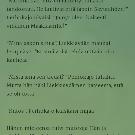
“Kai sinä näit, että en lähtenyt omasta
tahdostani. He luulivat että tapoin Savutähden!”
Perhokajo ulvaisi. “Ja nyt olen ikuisesti
vihainen Maaklaanille!”
“Minä uskon sinua”, Liekkisydän maukui
lempeästi. “Et sinä voisi tehdä mitään niin
kauheaa.”
“Mistä sinä sen tiedät?” Perhokajo tuhahti.
Mutta hän näki Liekkisydämen katseesta, että
se oli totta.
“Kiitos”, Perhokajo kuiskaisi hiljaa.
Hänen mieleensä tulvi muistoja. Hän ja