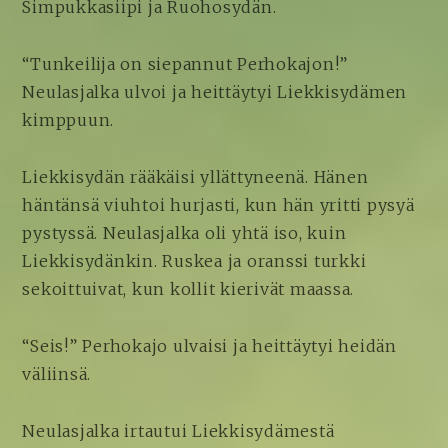
Simpukkasiipi ja Ruohosydän.
“Tunkeilija on siepannut Perhokajon!”
Neulasjalka ulvoi ja heittäytyi Liekkisydämen
kimppuun.
Liekkisydän rääkäisi yllättyneenä. Hänen
häntänsä viuhtoi hurjasti, kun hän yritti pysyä
pystyssä. Neulasjalka oli yhtä iso, kuin
Liekkisydänkin. Ruskea ja oranssi turkki
sekoittuivat, kun kollit kierivät maassa.
“Seis!” Perhokajo ulvaisi ja heittäytyi heidän
väliinsä.
Neulasjalka irtautui Liekkisydämestä