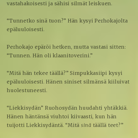
vastahakoisesti ja sähisi silmät leiskuen.
“Tunnetko sinä tuon?” Hän kysyi Perhokajolta
epäluuloisesti.
Perhokajo epäröi hetken, mutta vastasi sitten:
“Tunnen. Hän oli klaanitoverini.”
“Mitä hän tekee täällä?” Simpukkasiipi kysyi
epäluuloisesti. Hänen siniset silmänsä kiiluivat
huolestuneesti.
“Liekkisydän” Ruohosydän huudahti yhtäkkiä.
Hänen häntänsä viuhtoi kiivaasti, kun hän
tuijotti Liekkisydäntä. “Mitä
sinä
täällä teet?”