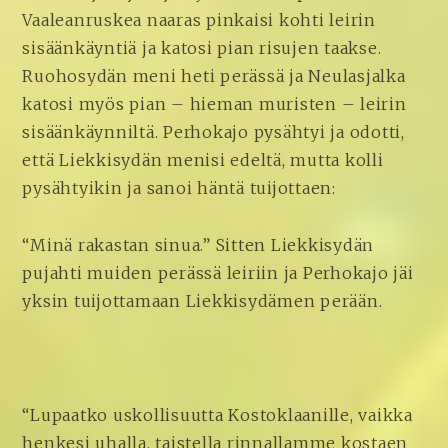
Vaaleanruskea naaras pinkaisi kohti leirin
sisäänkäyntiä ja katosi pian risujen taakse.
Ruohosydän meni heti perässä ja Neulasjalka
katosi myös pian – hieman muristen – leirin
sisäänkäynniltä. Perhokajo pysähtyi ja odotti,
että Liekkisydän menisi edeltä, mutta kolli
pysähtyikin ja sanoi häntä tuijottaen:
“Minä rakastan sinua.” Sitten Liekkisydän
pujahti muiden perässä leiriin ja Perhokajo jäi
yksin tuijottamaan Liekkisydämen perään.
“Lupaatko uskollisuutta Kostoklaanille, vaikka
henkesi uhalla, taistella rinnallamme kostaen