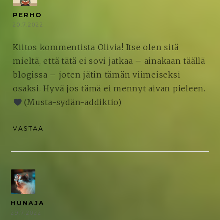
PERHO
20.7.2022
Kiitos kommentista Olivia! Itse olen sitä
mieltä, että tätä ei sovi jatkaa – ainakaan täällä
blogissa – joten jätin tämän viimeiseksi
osaksi. Hyvä jos tämä ei mennyt aivan pieleen.
(Musta-sydän-addiktio)
VASTAA
HUNAJA
29.7.2022