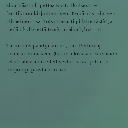
KOSTO
aika. Päätin lopettaa Kosto ikuisesti –
IKUISESTI
#4
fanifiktion kirjoittamisen. Tämä olisi siis sen
viimeinen osa. Toivottavasti pidätte tästä! Ja
tiedän kyllä, että tämä on aika lyhyt.. :’D
Tarina siis päättyi siihen, kun Perhokajo
törmäsi vieraaseen (tai no..) kissaan.
Kursivoitu
teksti alussa on edellisestä osasta, jotta on
helpompi päästä mukaan.