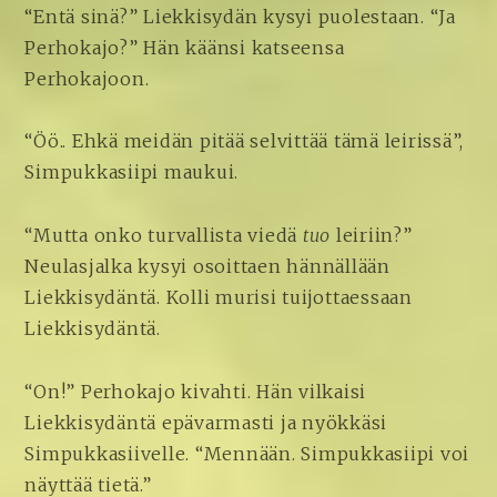
“Entä sinä?” Liekkisydän kysyi puolestaan. “Ja
Perhokajo?” Hän käänsi katseensa
Perhokajoon.
“Öö.. Ehkä meidän pitää selvittää tämä leirissä”,
Simpukkasiipi maukui.
“Mutta onko turvallista viedä
tuo
leiriin?”
Neulasjalka kysyi osoittaen hännällään
Liekkisydäntä. Kolli murisi tuijottaessaan
Liekkisydäntä.
“On!” Perhokajo kivahti. Hän vilkaisi
Liekkisydäntä epävarmasti ja nyökkäsi
Simpukkasiivelle. “Mennään. Simpukkasiipi voi
näyttää tietä.”