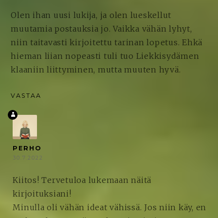
Olen ihan uusi lukija, ja olen lueskellut
muutamia postauksia jo. Vaikka vähän lyhyt,
niin taitavasti kirjoitettu tarinan lopetus. Ehkä
hieman liian nopeasti tuli tuo Liekkisydämen
klaaniin liittyminen, mutta muuten hyvä.
VASTAA
PERHO
30.7.2022
Kiitos! Tervetuloa lukemaan näitä
kirjoituksiani!
Minulla oli vähän ideat vähissä. Jos niin käy, en