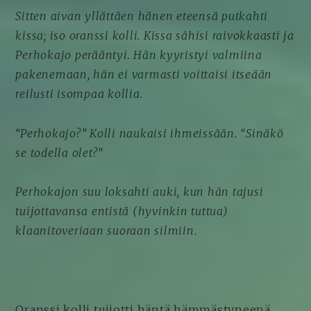
Sitten aivan yllättäen hänen eteensä putkahti
kissa; iso oranssi kolli. Kissa sähisi raivokkaasti ja
Perhokajo perääntyi. Hän kyyristyi valmiina
pakenemaan, hän ei varmasti voittaisi itseään
reilusti isompaa kollia.
“Perhokajo?” Kolli naukaisi ihmeissään. “Sinäkö
se todella olet?”
Perhokajon suu loksahti auki, kun hän tajusi
tuijottavansa entistä (hyvinkin tuttua)
klaanitoveriaan suoraan silmiin.
Oranssi kolli tuijotti häntä hämmästyneenä,