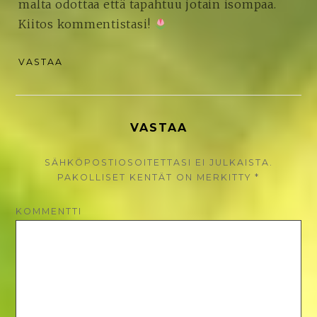
malta odottaa että tapahtuu jotain isompaa.
Kiitos kommentistasi!
VASTAA
VASTAA
SÄHKÖPOSTIOSOITETTASI EI JULKAISTA.
PAKOLLISET KENTÄT ON MERKITTY
*
KOMMENTTI