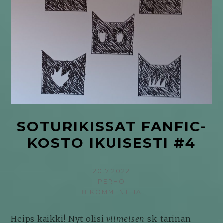
SOTURIKISSAT FANFIC-
KOSTO IKUISESTI #4
KIRJOITETTU
20.7.2022
KIRJOITTAJA
PERHO
8 KOMMENTTIA
ARTIKKELIIN
SOTURIKISSAT
FANFIC-
Heips kaikki! Nyt olisi
viimeisen
sk-tarinan