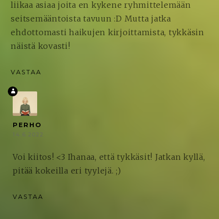
liikaa asiaa joita en kykene ryhmittelemään
seitsemääntoista tavuun :D Mutta jatka
ehdottomasti haikujen kirjoittamista, tykkäsin
näistä kovasti!
VASTAA
PERHO
14.6.2022
Voi kiitos! <3 Ihanaa, että tykkäsit! Jatkan kyllä,
pitää kokeilla eri tyylejä. ;)
VASTAA