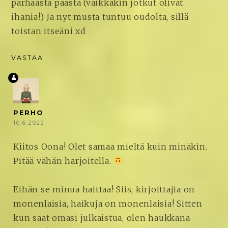
parhaasta päästä (vaikkakin jotkut olivat
ihania!) Ja nyt musta tuntuu oudolta, sillä
toistan itseäni xd
VASTAA
PERHO
10.6.2022
Kiitos Oona! Olet samaa mieltä kuin minäkin.
Pitää vähän harjoitella.
Eihän se minua haittaa! Siis, kirjoittajia on
monenlaisia, haikuja on monenlaisia! Sitten
kun saat omasi julkaistua, olen haukkana