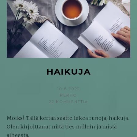
HAIKUJA
KIRJOITETTU
10.6.2022
KIRJOITTAJA
PERHO
22 KOMMENTTIA
ARTIKKELIIN
HAIKUJA
Moiks! Tällä kertaa saatte lukea runoja; haikuja.
Olen kirjoittanut niitä ties milloin ja mistä
aiheesta.