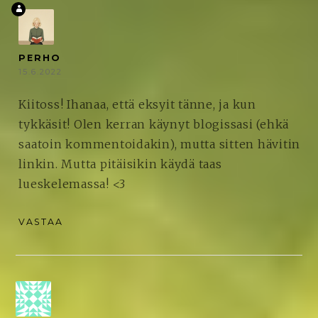
PERHO
15.6.2022
Kiitoss! Ihanaa, että eksyit tänne, ja kun
tykkäsit! Olen kerran käynyt blogissasi (ehkä
saatoin kommentoidakin), mutta sitten hävitin
linkin. Mutta pitäisikin käydä taas
lueskelemassa! <3
VASTAA