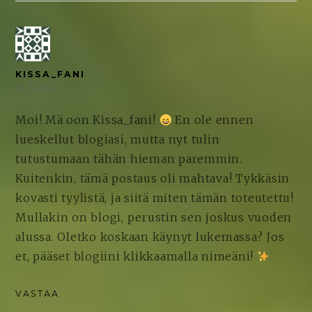
KISSA_FANI
14.6.2022
Moi! Mä oon Kissa_fani!
En ole ennen
lueskellut blogiasi, mutta nyt tulin
tutustumaan tähän hieman paremmin.
Kuitenkin, tämä postaus oli mahtava! Tykkäsin
kovasti tyylistä, ja siitä miten tämän toteutettu!
Mullakin on blogi, perustin sen joskus vuoden
alussa. Oletko koskaan käynyt lukemassa? Jos
et, pääset blogiini klikkaamalla nimeäni!
VASTAA