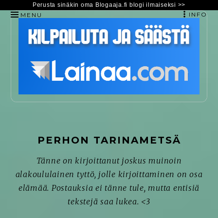
Perusta sinäkin oma Blogaaja.fi blogi ilmaiseksi >>
INFO
MENU
HYPPÄÄ
SISÄLTÖÖN
PERHON TARINAMETSÄ
Tänne on kirjoittanut joskus muinoin
alakoululainen tyttö, jolle kirjoittaminen on osa
elämää. Postauksia ei tänne tule, mutta entisiä
tekstejä saa lukea. <3