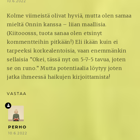
10.6.2022
Kolme viimeistä olivat hyviä, mutta olen samaa
mieltä Onnin kanssa – liian maallisia.
(Kiitooosss, tuota sanaa olen etsinyt
kommentteihin pitkään!) Eli ikään kuin ei
tarpeeksi korkealentoisia, vaan enemmänkin
sellaisia ”Okei, tässä nyt on 5-7-5 tavua, joten
se on runo.” Mutta potentiaalia löytyy joten
jatka ihmeessä haikujen kirjoittamista!
VASTAA
PERHO
10.6.2022