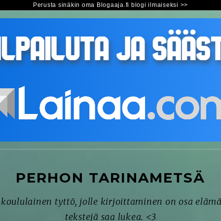
Perusta sinäkin oma Blogaaja.fi blogi ilmaiseksi >>
PERHON TARINAMETSÄ
oululainen tyttö, jolle kirjoittaminen on osa elämä
tekstejä saa lukea. <3