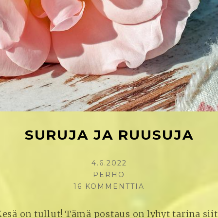
SURUJA JA RUUSUJA
KIRJOITETTU
4.6.2022
KIRJOITTAJA
PERHO
16 KOMMENTTIA
ARTIKKELIIN
SURUJA
JA
esä on tullut! Tämä postaus on lyhyt tarina siit