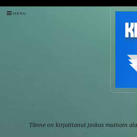
HYPPÄÄ
MENU
SISÄLTÖÖN
Tänne on kirjoittanut joskus muinoin alak