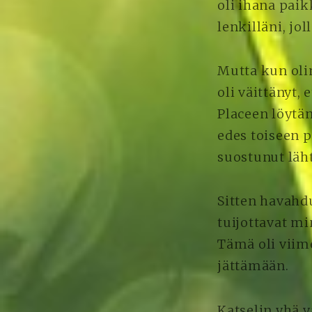
oli ihana paik
lenkilläni, jo
Mutta kun oli
oli väittänyt,
Placeen löytän
edes toiseen 
suostunut läh
Sitten havahd
tuijottavat mi
Tämä oli viim
jättämään.
Katselin yhä v