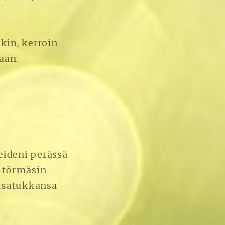
kin, kerroin
aan.
eideni perässä
n törmäsin
otsatukkansa