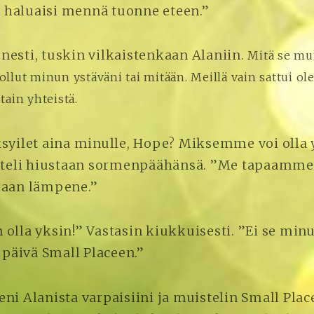
haluaisi mennä tuonne eteen.”
nesti, tuskin vilkaistenkaan Alaniin.
Mitä se m
n ollut minun ystäväni tai mitään. Meillä vain sattui o
tain yhteistä.
ksyilet aina minulle, Hope? Miksemme voi olla 
itteli hiustaan sormenpäähänsä. ”Me tapaamme 
kaan lämpene.”
olla yksin!” Vastasin kiukkuisesti. ”Ei se minu
a päivä Small Placeen.”
ni Alanista varpaisiini ja muistelin Small Plac