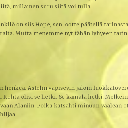
RUUSUJA
iitä, millainen suru siitä voi tulla.
kilö on siis Hope, sen ootte päätellä tarinasta
alta. Mutta menemme nyt tähän lyhyeen tarin
n henkeä. Astelin vapisevin jaloin luokkatover
. Kohta olisi se hetki. Se kamala hetki. Melkei
ovaan Alaniin. Poika katsahti minuun vaalean 
hiljaa: