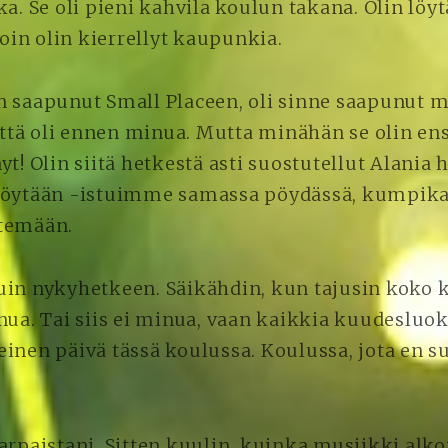
ka. Se oli pieni kahvila koulun takana. Olin löy
lloin olin kierrellyt kaupunkia.
n saapunut Small Placeen, oli sinne saapunut m
 että oli ennen minua. Mutta minähän se olin en
yt! Olin siitä hetkestä asti suostutellut Alania
pöytään -istuimme samassa pöydässä, kumpika
temään.
uin nykyhetkeen. Säikähdin, kun tajusin koko 
nua. Tai siis ei minua, vaan kaikkia kuudesluok
einen päivä tässä koulussa. Koulussa, jota en s
arpaistani. Sitten kuulin, kuinka musiikki alkoi