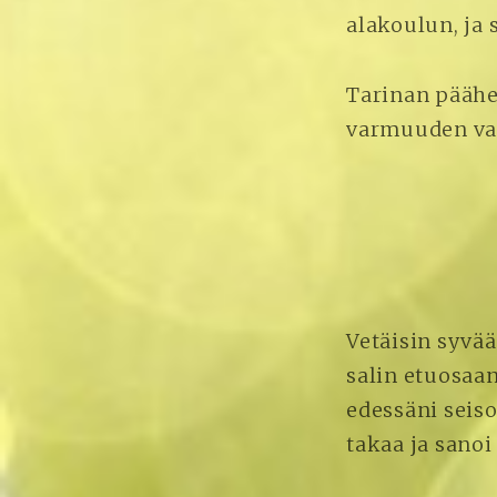
alakoulun, ja s
Tarinan päähen
varmuuden var
Vetäisin syvää
salin etuosaan
edessäni seis
takaa ja sanoi 