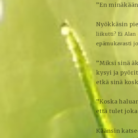
”En minäkään 
Nyökkäsin pie
liikutti? Ei Ala
epämukavasti jo
”Miksi sinä ä
kysyi ja pyör
etkä sinä kos
”Koska haluan 
että tulet jok
Käänsin katsee