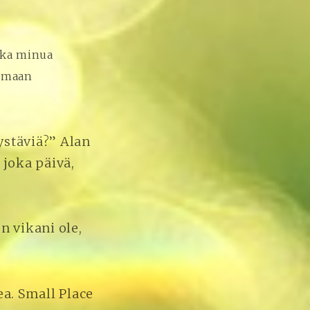
uka minua
lemaan
ystäviä?” Alan
joka päivä,
n vikani ole,
ea. Small Place