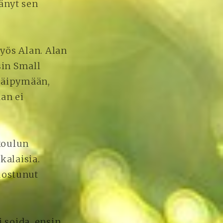
tänyt sen
yös Alan. Alan
sin Small
 häipymään,
an ei
koulun
kalaisia.
uostunut
 soida, ensin